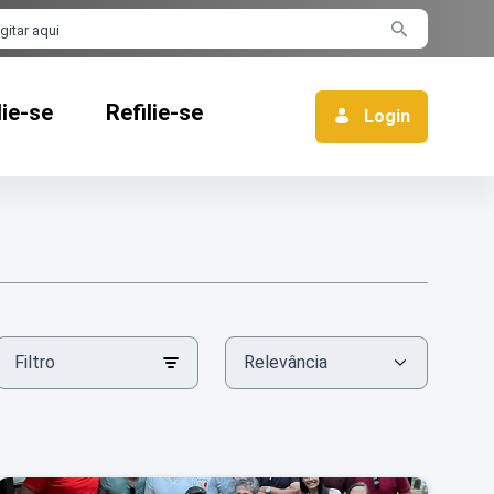
rra de busca
lie-se
Refilie-se
Login