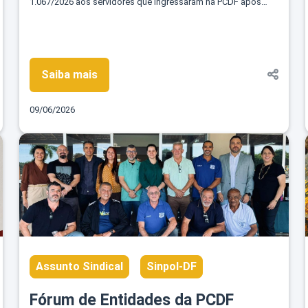
1.067/2026 aos servidores que ingressaram na PCDF após
novembro de 2019
Saiba mais
09/06/2026
Assunto Sindical
Sinpol-DF
Fórum de Entidades da PCDF