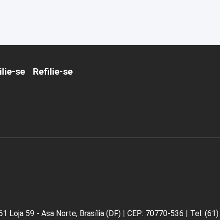
ilie-se
Refilie-se
 Loja 59 - Asa Norte, Brasília (DF) |
CEP: 70770-536 |
Tel: (61