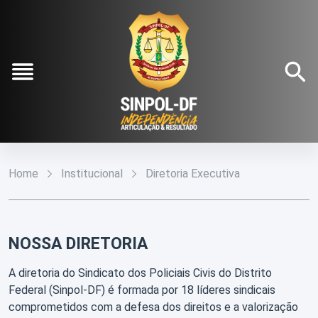
Pular para o Conteúdo principal
Institucional
O
Conteúdos
Sinpol-
Home
Institucional
Diretoria Executiva
DF
Notícias
Fale
Conosco
Diretoria
Galeria
Executiva
NOSSA DIRETORIA
Filie-
Estatuto
se
A diretoria do Sindicato dos Policiais Civis do Distrito
Social
Federal (Sinpol-DF) é formada por 18 líderes sindicais
Refilie-
Agenda
comprometidos com a defesa dos direitos e a valorização
se