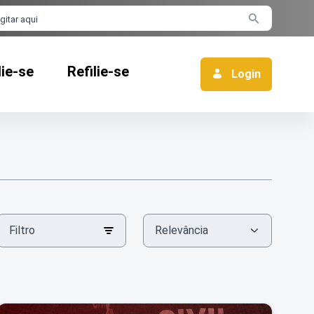
rra de busca
lie-se
Refilie-se
Login