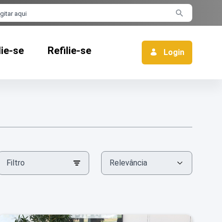
rra de busca
lie-se
Refilie-se
Login