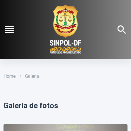
Pular para o Conteúdo principal
Institucional
O
Conteúdos
Sinpol-
Home
Galeria
DF
Notícias
Fale
Conosco
Diretoria
Galeria
Executiva
Filie-
Galeria de fotos
Estatuto
se
Social
Refilie-
Agenda
se