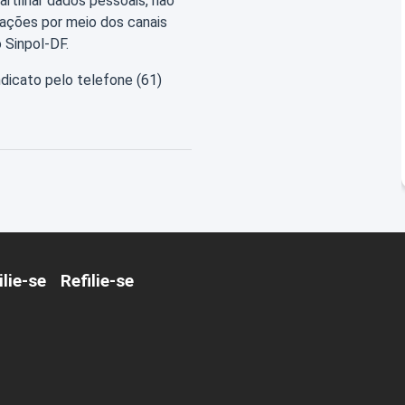
rtilhar dados pessoais, não
mações por meio dos canais
 Sinpol-DF.
dicato pelo telefone (61)
ilie-se
Refilie-se