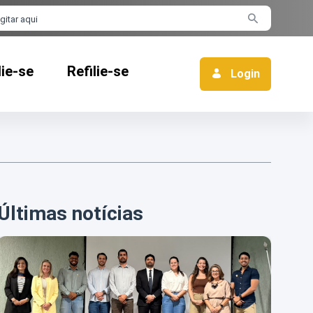
rra de busca
lie-se
Refilie-se
Login
Últimas notícias