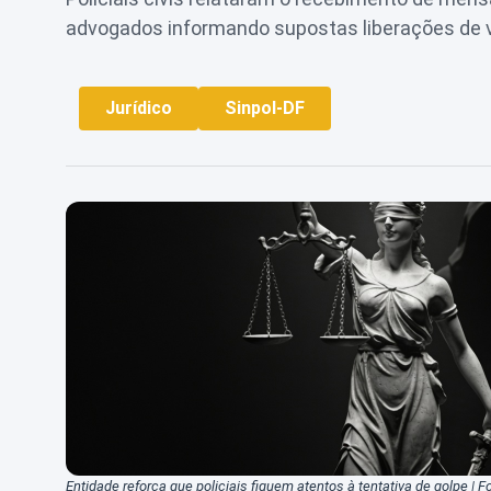
advogados informando supostas liberações de va
Jurídico
Sinpol-DF
Entidade reforça que policiais fiquem atentos à tentativa de golpe |