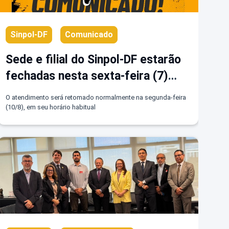
Sinpol-DF
Comunicado
Sede e filial do Sinpol-DF estarão
fechadas nesta sexta-feira (7)
para reforma e dedetização
O atendimento será retomado normalmente na segunda-feira
(10/8), em seu horário habitual