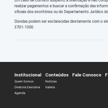
Em caso de contato suspeito, a orientação é não compa
realizar pagamentos e buscar a confirmação das infor
oficiais dos escritórios ou do Departamento Jurídico do
Dúvidas podem ser esclarecidas diretamente com o sin
3701-1300.
Institucional
Conteúdos
Fale Conosco
F
Quem Somos
Notícias
Diretoria Executiva
Galeria
Agenda