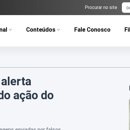
Ba
Procurar no site
nal
Conteúdos
Fale Conosco
Fi
 alerta
do ação do
sagens enviadas por falsos