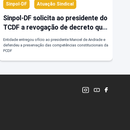
Sinpol-DF
Atuação Sindical
Sinpol-DF solicita ao presidente do
TCDF a revogação de decreto que
fragmenta atribuições exclusivas
Entidade entregou ofício ao presidente Manoel de Andrade e
da PCDF
defendeu a preservação das competências constitucionais da
PCDF