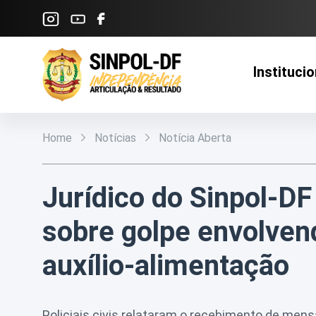
Pular para o Conteúdo principal
Institucio
Home
Notícias
Notícia Aberta
Jurídico do Sinpol-DF
sobre golpe envolven
auxílio-alimentação
Policiais civis relataram o recebimento de men